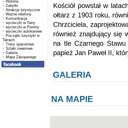
Historia
Kościół powstał w latach 1877 – 1899. Wewn
Zabytki
Atrakcje turystyczne
ołtarz z 1903 roku, równ
Ważne telefony
Komunikacja
Chrzciciela, zaprojekto
wycieczki w Tatry
wycieczki w Pieniny
wycieczki autokarowe
również znajdujący się 
Początki turystyki w
Tatrach
na tle Czarnego Stawu 
Trasy spacerowe
Szlaki rowerowe
papież Jan Paweł II, któr
Galeria
Mapa Zakopanego
GALERIA
NA MAPIE