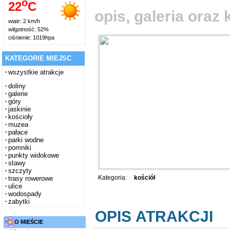
o
22
C
opis, galeria ora
wiatr: 2 km/h
wilgotność: 52%
ciśnienie: 1019hpa
KATEGORIE MIEJSC
wszystkie atrakcje
doliny
galerie
góry
jaskinie
kościoły
muzea
pałace
parki wodne
pomniki
punkty widokowe
stawy
szczyty
Kategoria:
kościół
trasy rowerowe
ulice
wodospady
zabytki
OPIS ATRAKCJI
O MIEŚCIE