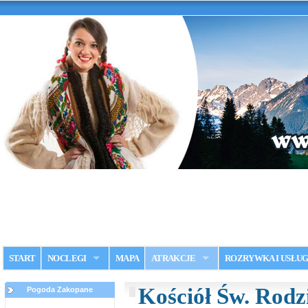
START
NOCLEGI
MAPA
ATRAKCJE
ROZRYWKA I USŁUG
Kościół Św. Rodz
Pogoda Zakopane