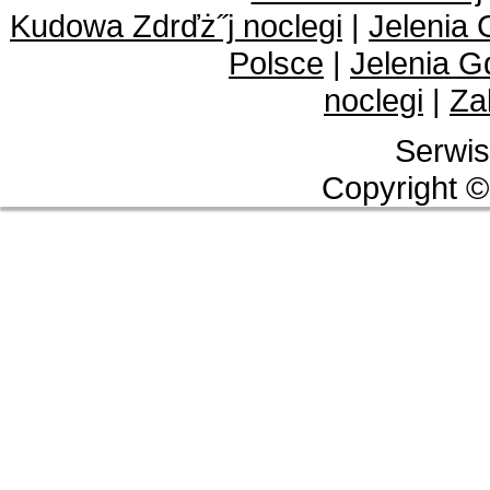
Kudowa Zdrďż˝j noclegi
|
Jelenia 
Polsce
|
Jelenia G
noclegi
|
Za
Serwis
Copyright ©