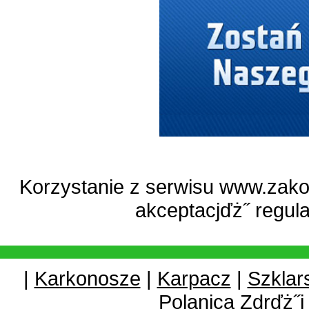
Korzystanie z serwisu www.zako
akceptacjďż˝
regul
|
Karkonosze
|
Karpacz
|
Szklar
Polanica Zdrďż˝j