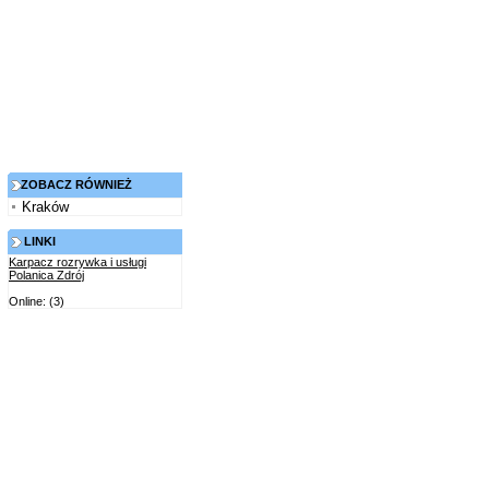
ZOBACZ RÓWNIEŻ
Kraków
LINKI
Karpacz rozrywka i usługi
Polanica Zdrój
Online: (3)