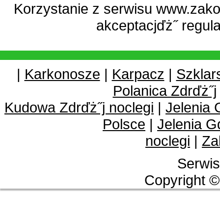
Korzystanie z serwisu www.zako
akceptacjďż˝
regul
|
Karkonosze
|
Karpacz
|
Szklar
Polanica Zdrďż˝j
Kudowa Zdrďż˝j noclegi
|
Jelenia 
Polsce
|
Jelenia G
noclegi
|
Za
Serwis
Copyright ©