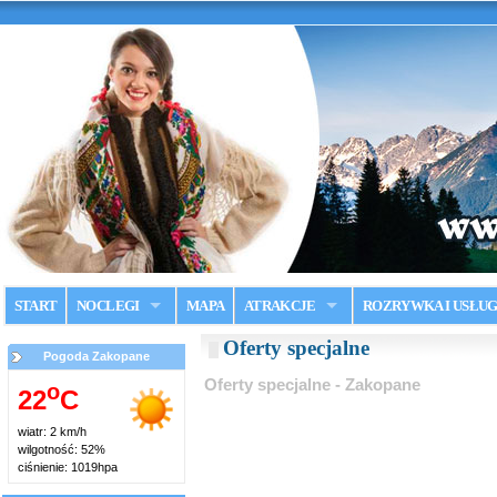
START
NOCLEGI
MAPA
ATRAKCJE
ROZRYWKA I USŁUG
Oferty specjalne
Pogoda Zakopane
Oferty specjalne - Zakopane
o
22
C
wiatr: 2 km/h
wilgotność: 52%
ciśnienie: 1019hpa