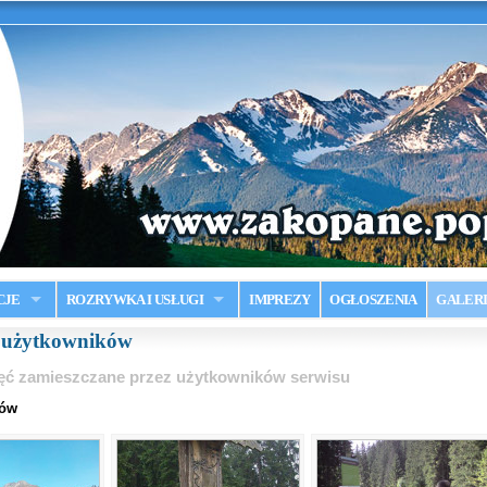
CJE
ROZRYWKA I USŁUGI
IMPREZY
OGŁOSZENIA
GALER
a użytkowników
ęć zamieszczane przez użytkowników serwisu
mów