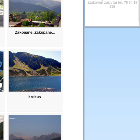
Zadzwoń zapytaj tel.
75 64 19
919
Zakopane, Zakopane...
y
krokus