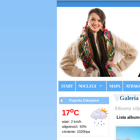
START
NOCLEGI
MAPA
ATRAK
Galeri
Pogoda Zakopane
Albumy zdj
o
17
C
Lista albu
wiatr: 2 km/h
wilgotność: 93%
ciśnienie: 1020hpa