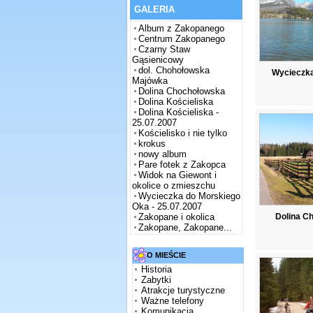
GALERIA
Album z Zakopanego
Centrum Zakopanego
Czarny Staw
Gąsienicowy
dol. Chohołowska
Wycieczka
Majówka
Dolina Chochołowska
Dolina Kościeliska
Dolina Kościeliska -
25.07.2007
Kościelisko i nie tylko
krokus
nowy album
Pare fotek z Zakopca
Widok na Giewont i
okolice o zmieszchu
Wycieczka do Morskiego
Oka - 25.07.2007
Zakopane i okolica
Dolina C
Zakopane, Zakopane...
O MIEŚCIE
Historia
Zabytki
Atrakcje turystyczne
Ważne telefony
Komunikacja