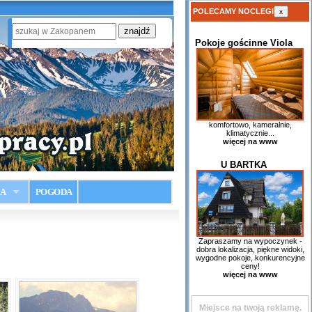
POLECAMY NOCLEGI
x
Pokoje gościnne Viola
komfortowo, kameralnie,
klimatycznie...
więcej na www
U BARTKA
IA
POGODA
Zapraszamy na wypoczynek -
dobra lokalizacja, piękne widoki,
wygodne pokoje, konkurencyjne
ceny!
więcej na www
Miejsce na twoją reklamę.