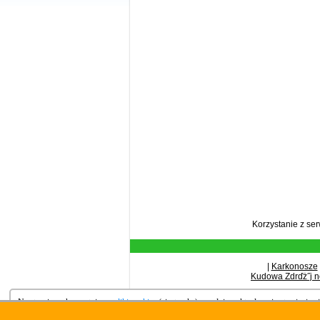
Korzystanie z se
|
Karkonosze
Kudowa Zdrďż˝j n
Na stronie wykorzystujemy
pliki cookies
(ciasteczka), zgodnie z aktualnymi ustawieniami