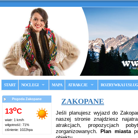
START
NOCLEGI
MAPA
ATRAKCJE
ROZRYWKA I USŁUG
Pogoda Zakopane
ZAKOPANE
o
13
C
Jeśli planujesz wyjazd do Zakopa
naszej stronie znajdziesz najatr
wiatr: 1 km/h
atrakcjach, propozycjach pob
wilgotność: 71%
ciśnienie: 1022hpa
zorganizowanych.
Plan miasta
po
obiektu.