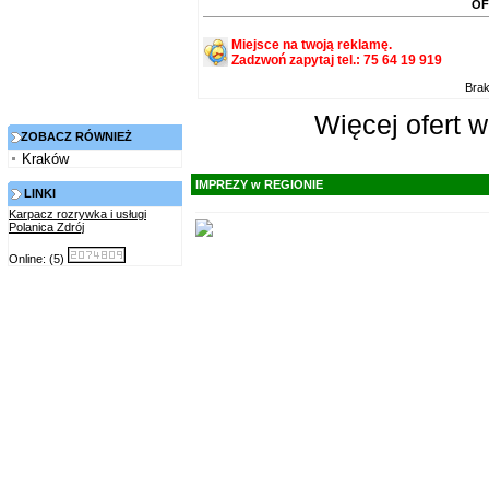
OF
Miejsce na twoją reklamę.
Zadzwoń zapytaj tel.: 75 64 19 919
Brak
Więcej ofert w
ZOBACZ RÓWNIEŻ
Kraków
IMPREZY w REGIONIE
LINKI
Karpacz rozrywka i usługi
Polanica Zdrój
Online: (5)