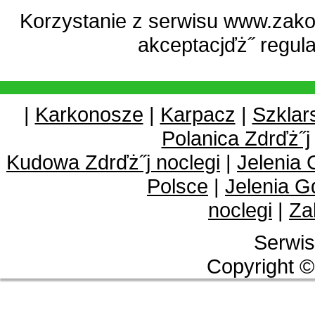
Korzystanie z serwisu www.zako
akceptacjďż˝
regul
|
Karkonosze
|
Karpacz
|
Szklar
Polanica Zdrďż˝j
Kudowa Zdrďż˝j noclegi
|
Jelenia 
Polsce
|
Jelenia G
noclegi
|
Za
Serwis
Copyright ©