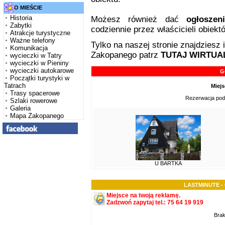
O MIEŚCIE
Historia
Możesz również dać
ogłoszen
Zabytki
codziennie przez właścicieli obiek
Atrakcje turystyczne
Ważne telefony
Tylko na naszej stronie znajdziesz 
Komunikacja
Zakopanego patrz
TUTAJ WIRTUA
wycieczki w Tatry
wycieczki w Pieniny
wycieczki autokarowe
G
Początki turystyki w
Tatrach
Miejs
Trasy spacerowe
Rezerwacja pod
Szlaki rowerowe
Galeria
Mapa Zakopanego
U BARTKA
LASTMINUTE -
Miejsce na twoją reklamę.
Zadzwoń zapytaj tel.: 75 64 19 919
Brak