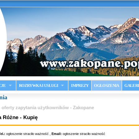
CJE
ROZRYWKA I USŁUGI
IMPREZY
OGŁOSZENIA
GALER
nia
 oferty zapytania użytkowników - Zakopane
a Różne - Kupię
el.:
ogłoszenie straciło ważność ,
Email:
ogłoszenie straciło ważność