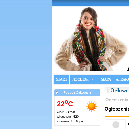
START
NOCLEGI
MAPA
ATRAK
Ogłosze
Pogoda Zakopane
Ogłoszenia,
o
22
C
Ogłoszeni
wiatr: 2 km/h
wilgotność: 52%
ciśnienie: 1019hpa
T