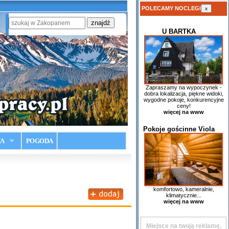
POLECAMY NOCLEGI
x
U BARTKA
Zapraszamy na wypoczynek -
dobra lokalizacja, piękne widoki,
wygodne pokoje, konkurencyjne
ceny!
więcej na www
Pokoje gościnne Viola
IA
POGODA
komfortowo, kameralnie,
klimatycznie...
więcej na www
Miejsce na twoją reklamę.