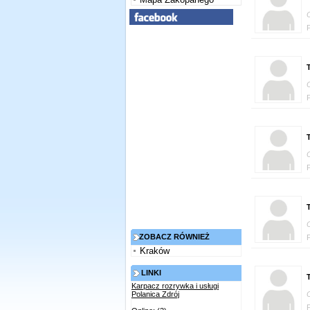
T
T
T
ZOBACZ RÓWNIEŻ
Kraków
LINKI
T
Karpacz rozrywka i usługi
Polanica Zdrój