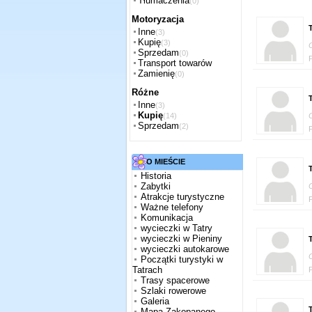
Tłumaczenia
(0)
Motoryzacja
T
Inne
(3)
Kupię
(3)
Sprzedam
(0)
Transport towarów
Zamienię
(0)
Różne
T
Inne
(3)
Kupię
(14)
Sprzedam
(2)
O MIEŚCIE
T
Historia
Zabytki
Atrakcje turystyczne
Ważne telefony
Komunikacja
wycieczki w Tatry
wycieczki w Pieniny
T
wycieczki autokarowe
Początki turystyki w
Tatrach
Trasy spacerowe
Szlaki rowerowe
Galeria
T
Mapa Zakopanego