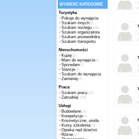
WYBIERZ KATEGORIE
Turystyka
Pokoje do wynajęcia
Szukam innych
(0)
T
Szukam noclegu
(906)
Szukam organizatora
Szukam przewodnika
Szukam transportu
Nieruchomości
Kupię
(0)
T
Mam do wynajęcia
(0)
Sprzedam
(7)
Stancje
(2)
Szukam do wynajęcia
Zamienię
(0)
Praca
T
Szukam pracy
(22)
Zatrudnię
(178)
Usługi
Budowlane
(25)
Korepetycje
(0)
Kosmetyczne, uroda
T
Kursy szkolenia
(6)
Opieka nad dziećmi
Różne
(67)