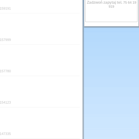
Zadzwoń zapytaj tel.
75 64 19
919
:159191
:157999
:157780
:154123
:147335