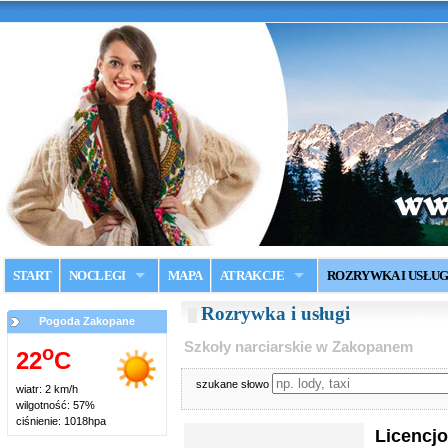
START
NOCLEGI
MAPA
ATRAKCJE
ROZRYWKA I USŁUG
Rozrywka i usługi
Pogoda Zakopane
Szkoły narciarskie w Zakopanem
o
22
C
szukane słowo
wiatr: 2 km/h
wilgotność: 57%
ciśnienie: 1018hpa
Licencj