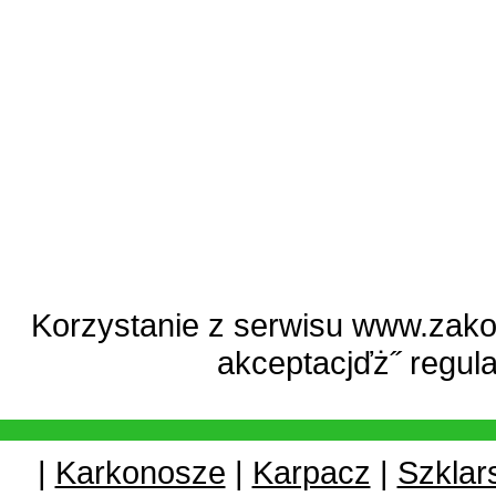
Korzystanie z serwisu www.zako
akceptacjďż˝
regul
|
Karkonosze
|
Karpacz
|
Szklar