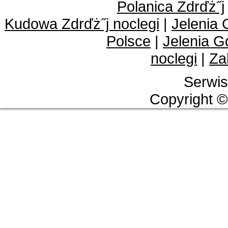
Polanica Zdrďż˝j
Kudowa Zdrďż˝j noclegi
|
Jelenia 
Polsce
|
Jelenia G
noclegi
|
Za
Serwis
Copyright ©