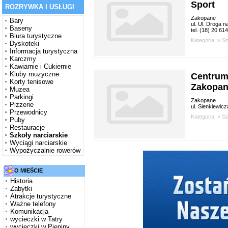
Sport
ROZRYWKA I USŁUGI
Zakopane
Bary
ul. Ul. Droga
Baseny
tel. (18) 20 61
Biura turystyczne
Kategoria: »
Sz
Dyskoteki
Informacja turystyczna
Karczmy
Kawiarnie i Cukiernie
Kluby muzyczne
Centrum
Korty tenisowe
Zakopa
Muzea
Parkingi
Zakopane
Pizzerie
ul. Sienkiewic
Przewodnicy
Kategoria: »
Sz
Puby
Restauracje
Szkoły narciarskie
Wyciągi narciarskie
Wypożyczalnie rowerów
O MIEŚCIE
Historia
Zabytki
Atrakcje turystyczne
Ważne telefony
Komunikacja
wycieczki w Tatry
wycieczki w Pieniny