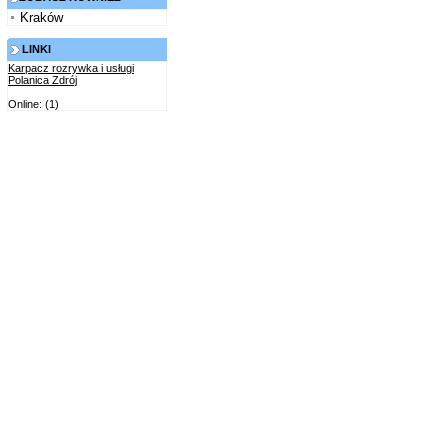
Kraków
LINKI
Karpacz rozrywka i usługi
Polanica Zdrój
Online: (1)