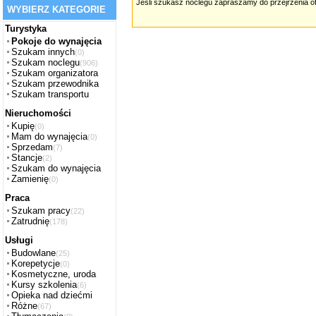
Jeśli szukasz noclegu zapraszamy do przejrzenia of
WYBIERZ KATEGORIE
Turystyka
Pokoje do wynajęcia
Szukam innych
(0)
Szukam noclegu
(906)
Szukam organizatora
Szukam przewodnika
Szukam transportu
Nieruchomości
Kupię
(0)
Mam do wynajęcia
(0)
Sprzedam
(7)
Stancje
(2)
Szukam do wynajęcia
Zamienię
(0)
Praca
Szukam pracy
(22)
Zatrudnię
(178)
Usługi
Budowlane
(25)
Korepetycje
(0)
Kosmetyczne, uroda
Kursy szkolenia
(6)
Opieka nad dziećmi
Różne
(67)