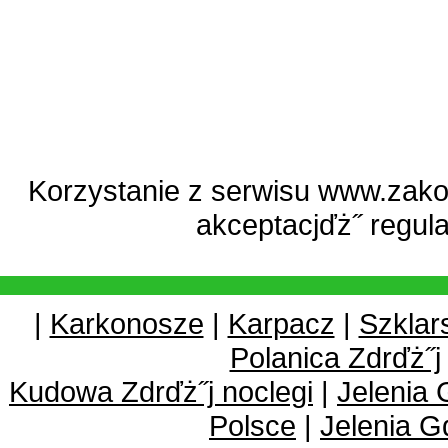
Korzystanie z serwisu www.zako
akceptacjďż˝
regul
|
Karkonosze
|
Karpacz
|
Szklar
Polanica Zdrďż˝j
Kudowa Zdrďż˝j noclegi
|
Jelenia 
Polsce
|
Jelenia G