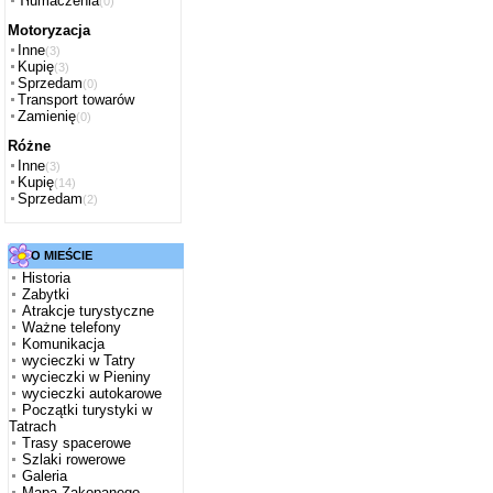
Tłumaczenia
(0)
Motoryzacja
Inne
(3)
Kupię
(3)
Sprzedam
(0)
Transport towarów
Zamienię
(0)
Różne
Inne
(3)
Kupię
(14)
Sprzedam
(2)
O MIEŚCIE
Historia
Zabytki
Atrakcje turystyczne
Ważne telefony
Komunikacja
wycieczki w Tatry
wycieczki w Pieniny
wycieczki autokarowe
Początki turystyki w
Tatrach
Trasy spacerowe
Szlaki rowerowe
Galeria
Mapa Zakopanego