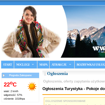
START
NOCLEGI
MAPA
ATRAKCJE
ROZRYWKA I USŁUG
Ogłoszenia
Pogoda Zakopane
Ogłoszenia, oferty zapytania użytko
o
22
C
Ogłoszenia Turystyka - Pokoje do
wiatr: 2 km/h
wilgotność: 57%
ciśnienie: 1018hpa
OGLOSZENIE SPONSOROWANE