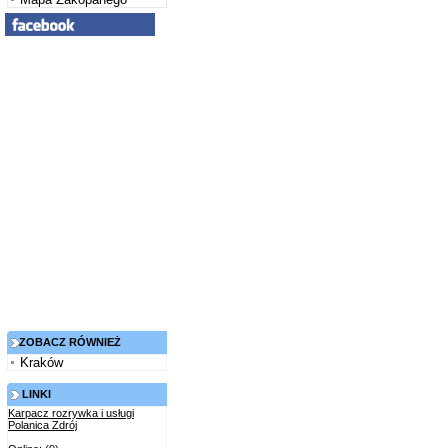
ZOBACZ RÓWNIEŻ
Kraków
LINKI
Karpacz rozrywka i usługi
Polanica Zdrój