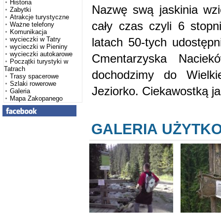
Historia
Nazwę swą jaskinia wzię
Zabytki
Atrakcje turystyczne
cały czas czyli 6 stop
Ważne telefony
Komunikacja
latach 50-tych udostępn
wycieczki w Tatry
wycieczki w Pieniny
wycieczki autokarowe
Cmentarzyska Naciek
Początki turystyki w
Tatrach
dochodzimy do Wielk
Trasy spacerowe
Szlaki rowerowe
Jeziorko. Ciekawostką ja
Galeria
Mapa Zakopanego
GALERIA UŻYTK