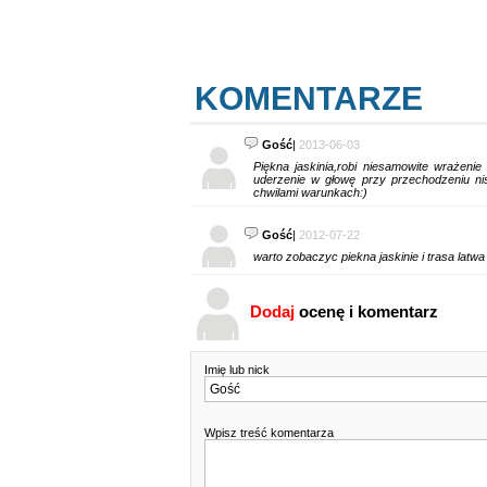
KOMENTARZE
Gość
|
2013-06-03
Piękna jaskinia,robi niesamowite wrażeni
uderzenie w głowę przy przechodzeniu ni
chwilami warunkach:)
Gość
|
2012-07-22
warto zobaczyc piekna jaskinie i trasa latwa 
Dodaj
ocenę i komentarz
Imię lub nick
Wpisz treść komentarza