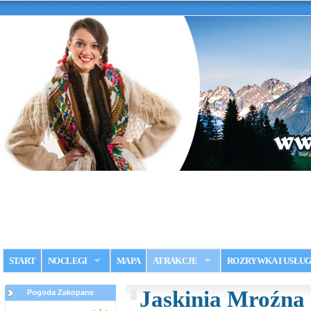
START
NOCLEGI
MAPA
ATRAKCJE
ROZRYWKA I USŁUG
Jaskinia Mroźna
Pogoda Zakopane