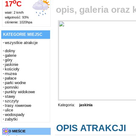
o
17
C
opis, galeria ora
wiatr: 2 km/h
wilgotność: 93%
ciśnienie: 1020hpa
KATEGORIE MIEJSC
wszystkie atrakcje
doliny
galerie
góry
jaskinie
kościoły
muzea
pałace
parki wodne
pomniki
punkty widokowe
stawy
szczyty
Kategoria:
jaskinia
trasy rowerowe
ulice
wodospady
zabytki
OPIS ATRAKCJI
O MIEŚCIE