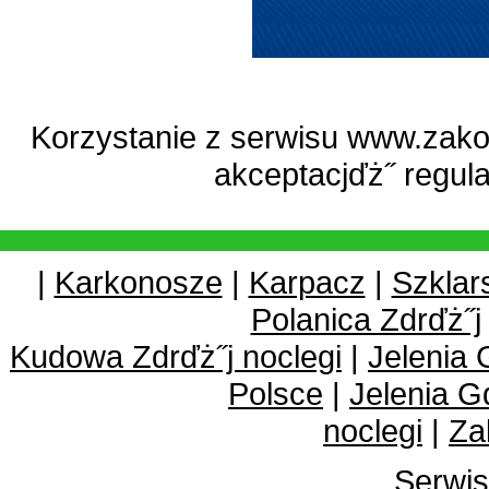
Korzystanie z serwisu www.zako
akceptacjďż˝
regul
|
Karkonosze
|
Karpacz
|
Szklar
Polanica Zdrďż˝j
Kudowa Zdrďż˝j noclegi
|
Jelenia 
Polsce
|
Jelenia G
noclegi
|
Za
Serwis