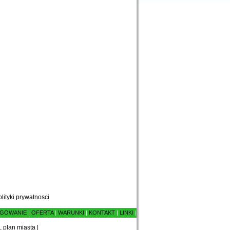
olityki prywatnosci
GOWANIE
|
OFERTA
|
WARUNKI
|
KONTAKT
|
LINKI
|
, plan miasta
|