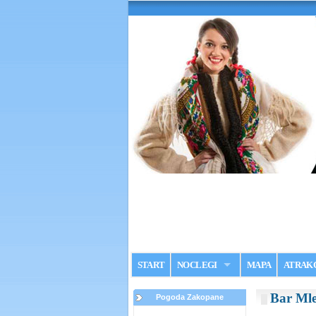
START
NOCLEGI
MAPA
ATRAK
Bar Ml
Pogoda Zakopane