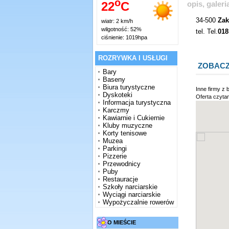
o
22
C
opis, galer
34-500
Za
wiatr: 2 km/h
wilgotność: 52%
tel. Tel.
018
ciśnienie: 1019hpa
ROZRYWKA I USŁUGI
ZOBACZ
Bary
Baseny
Biura turystyczne
Inne firmy z 
Dyskoteki
Oferta czytan
Informacja turystyczna
Karczmy
Kawiarnie i Cukiernie
Kluby muzyczne
Korty tenisowe
Muzea
Parkingi
Pizzerie
Przewodnicy
Puby
Restauracje
Szkoły narciarskie
Wyciągi narciarskie
Wypożyczalnie rowerów
O MIEŚCIE