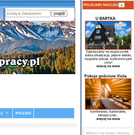
POLECAMY NOCLEGI
x
U BARTKA
Zapraszamy na wypoczynek -
dobra lokalizacja, piękne widoki,
wygodne pokoje, konkurencyjne
ceny!
więcej na www
Pokoje gościnne Viola
komfortowo, kameralnie,
IA
POGODA
klimatycznie...
więcej na www
Miejsce na twoją reklamę.