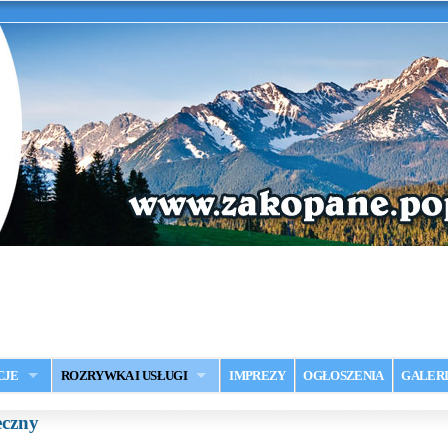
CJE
ROZRYWKA I USŁUGI
IMPREZY
OGŁOSZENIA
GALER
eczny