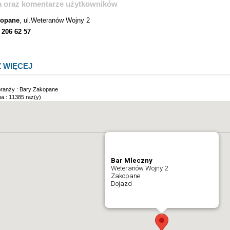
ia oraz komentarze użytkowników
kopane
, ul.Weteranów Wojny 2
 206 62 57
 WIĘCEJ
branży :
Bary Zakopane
a : 11385 raz(y)
Bar Mleczny
Weteranów Wojny 2
Zakopane
Dojazd