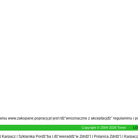
rwisu www.zakopane.popracy.pl jest rďż˝wnoznaczne z akceptacjďż˝
regulaminu
i
p
Copyright © 2004-2026 Tenet
LO
|
Karpacz
|
Szklarska Porďż˝ba
|
ďż˝wieradďż˝w Zdrďż˝j
|
Polanica Zdrďż˝j
|
Karpacz