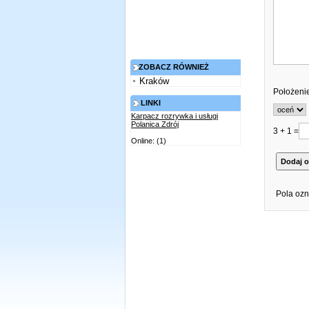
ZOBACZ RÓWNIEŻ
Kraków
Położeni
LINKI
Karpacz rozrywka i usługi
Polanica Zdrój
3 + 1 =
Online: (1)
Pola ozn