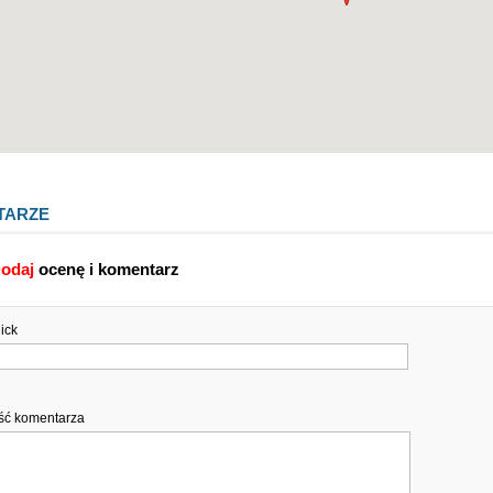
TARZE
odaj
ocenę i komentarz
nick
eść komentarza