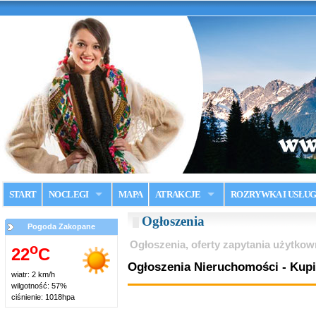
START
NOCLEGI
MAPA
ATRAKCJE
ROZRYWKA I USŁUG
Ogłoszenia
Pogoda Zakopane
Ogłoszenia, oferty zapytania użytko
o
22
C
Ogłoszenia Nieruchomości - Kup
wiatr: 2 km/h
wilgotność: 57%
ciśnienie: 1018hpa