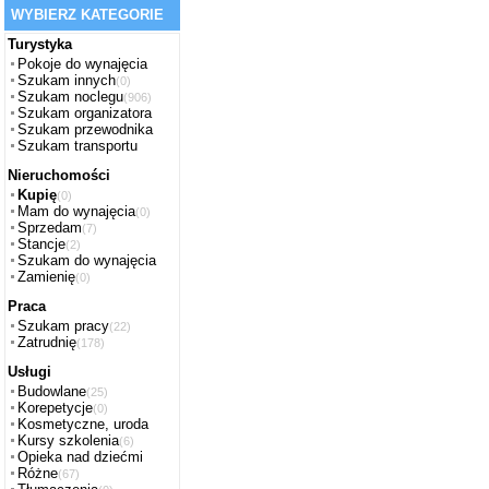
WYBIERZ KATEGORIE
Turystyka
Pokoje do wynajęcia
Szukam innych
(0)
Szukam noclegu
(906)
Szukam organizatora
Szukam przewodnika
Szukam transportu
Nieruchomości
Kupię
(0)
Mam do wynajęcia
(0)
Sprzedam
(7)
Stancje
(2)
Szukam do wynajęcia
Zamienię
(0)
Praca
Szukam pracy
(22)
Zatrudnię
(178)
Usługi
Budowlane
(25)
Korepetycje
(0)
Kosmetyczne, uroda
Kursy szkolenia
(6)
Opieka nad dziećmi
Różne
(67)