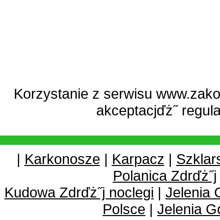
Korzystanie z serwisu www.zako
akceptacjďż˝
regul
|
Karkonosze
|
Karpacz
|
Szklar
Polanica Zdrďż˝j
Kudowa Zdrďż˝j noclegi
|
Jelenia 
Polsce
|
Jelenia G