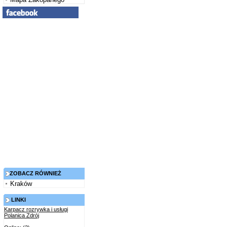
ZOBACZ RÓWNIEŻ
Kraków
LINKI
Karpacz rozrywka i usługi
Polanica Zdrój