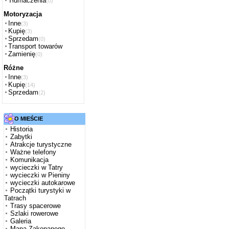
Tłumaczenia
(0)
Motoryzacja
Inne
(3)
Kupię
(3)
Sprzedam
(0)
Transport towarów
Zamienię
(0)
Różne
Inne
(3)
Kupię
(14)
Sprzedam
(2)
O MIEŚCIE
Historia
Zabytki
Atrakcje turystyczne
Ważne telefony
Komunikacja
wycieczki w Tatry
wycieczki w Pieniny
wycieczki autokarowe
Początki turystyki w
Tatrach
Trasy spacerowe
Szlaki rowerowe
Galeria
Mapa Zakopanego