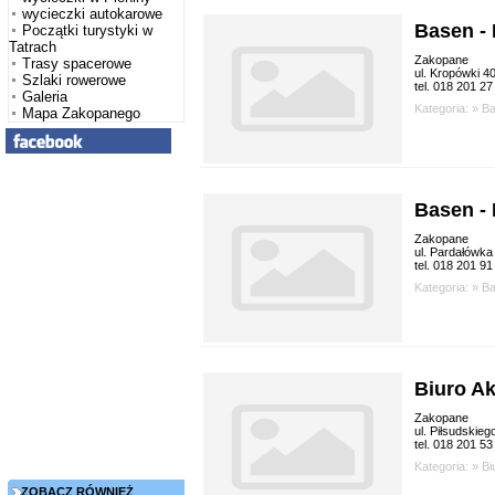
wycieczki autokarowe
Basen -
Początki turystyki w
Tatrach
Zakopane
Trasy spacerowe
ul. Kropówki 4
Szlaki rowerowe
tel. 018 201 27
Galeria
Kategoria: »
B
Mapa Zakopanego
Basen - 
Zakopane
ul. Pardałówka
tel. 018 201 91
Kategoria: »
B
Biuro A
Zakopane
ul. Piłsudskieg
tel. 018 201 53
Kategoria: »
Bi
ZOBACZ RÓWNIEŻ