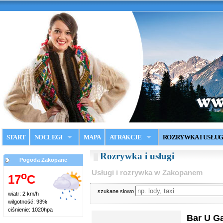
START
NOCLEGI
MAPA
ATRAKCJE
ROZRYWKA I USŁUG
Rozrywka i usługi
Pogoda Zakopane
Usługi i rozrywka w Zakopanem
o
17
C
szukane słowo
wiatr: 2 km/h
wilgotność: 93%
ciśnienie: 1020hpa
Bar U G