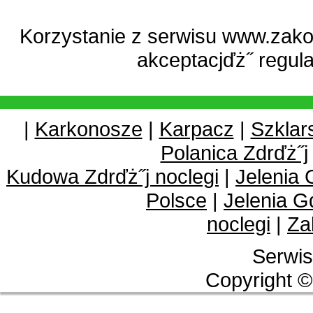
Korzystanie z serwisu www.zako
akceptacjďż˝
regul
|
Karkonosze
|
Karpacz
|
Szklar
Polanica Zdrďż˝j
Kudowa Zdrďż˝j noclegi
|
Jelenia 
Polsce
|
Jelenia G
noclegi
|
Za
Serwis
Copyright ©