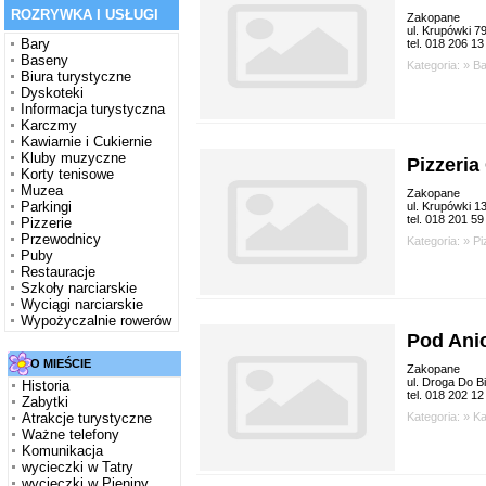
ROZRYWKA I USŁUGI
Zakopane
ul. Krupówki 7
Bary
tel. 018 206 13
Baseny
Kategoria: »
Ba
Biura turystyczne
Dyskoteki
Informacja turystyczna
Karczmy
Kawiarnie i Cukiernie
Kluby muzyczne
Pizzeria
Korty tenisowe
Muzea
Zakopane
Parkingi
ul. Krupówki 1
tel. 018 201 59
Pizzerie
Przewodnicy
Kategoria: »
Pi
Puby
Restauracje
Szkoły narciarskie
Wyciągi narciarskie
Wypożyczalnie rowerów
Pod Ani
O MIEŚCIE
Zakopane
ul. Droga Do B
Historia
tel. 018 202 12
Zabytki
Kategoria: »
Ka
Atrakcje turystyczne
Ważne telefony
Komunikacja
wycieczki w Tatry
wycieczki w Pieniny