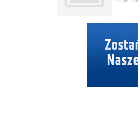
Kategoria: »
M
wybi