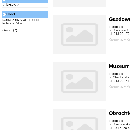
Kraków
LINKI
Gazdowo
Karpacz rozrywka i usługi
Polanica Zdrój
Zakopane
ul. Krupówki 1
Online: (7)
tel. 018 201 72
Kategoria: »
K
Muzeum 
Zakopane
ul. Chaubiński
tel. 018 201 41
Kategoria: »
M
Obroch
Zakopane
ul. Kraszewski
tel. (0-18) 20 